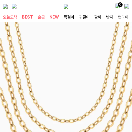
0
오늘도착
BEST
순금
NEW
목걸이
귀걸이
팔찌
반지
랩다이아