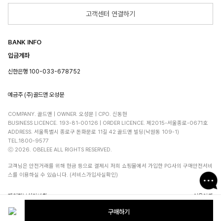
고객센터 연결하기
BANK INFO
입금계좌
신한은행 100-033-678752
예금주 (주)골드앤 오성문
COMPANY. 골드앤 | OWNER. 오성문 | CPO. 신동현
BUSINESS LICENCE. 193-81-00126 | ORDER LICENCE. 제2015-서울종로-0671호
ADDRESS. 서울특별시 종로구 돈화문로 11길 42 골드앤 빌딩(낙원동 109-1)
TEL.1800-9577
ⓒ 2026. OBELEE ALL RIGHTS RESERVED.
고객님은 안전거래를 위해 현금 등으로 결제시 저희 쇼핑몰에서 가입한 PG사의 구매안전서비
스를 이용하실 수 있습니다. (서비스가입사실확인)
개인정보처리방침
이용약관
구매하기