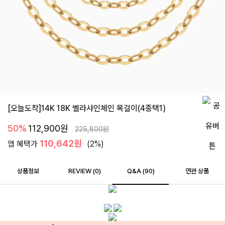
[오늘도착]14K 18K 벨라샤인체인 목걸이(4종택1)
50%
112,900
원
225,800
원
110,642원
앱 혜택가
(2%)
상품정보
REVIEW (
0
)
Q&A (90)
연관 상품