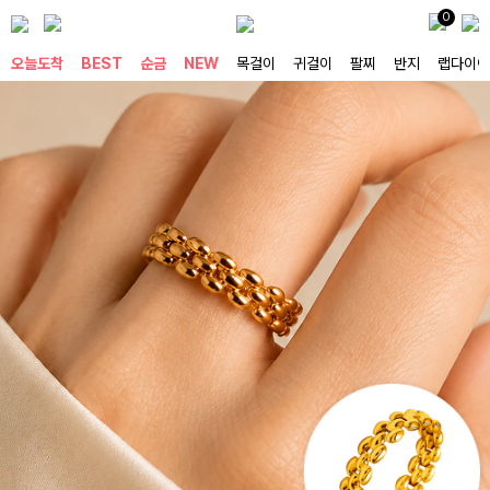
0
오늘도착
BEST
순금
NEW
목걸이
귀걸이
팔찌
반지
랩다이아