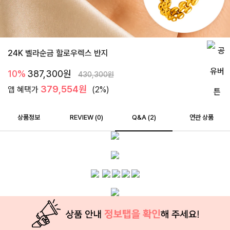
24K 벨라순금 할로우렉스 반지
10%
387,300
원
430,300
원
379,554원
앱 혜택가
(2%)
상품정보
REVIEW (
0
)
Q&A (2)
연관 상품