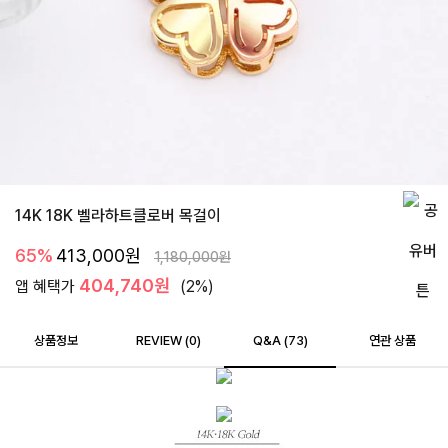
14K 18K 벨라하트클로버 목걸이
65%
413,000
원
1,180,000
원
404,740원
앱 혜택가
(2%)
상품정보
REVIEW (
0
)
Q&A (73)
연관 상품