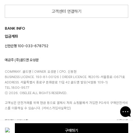
고객센터 연결하기
BANK INFO
입금계좌
신한은행 100-033-678752
예금주 (주)골드앤 오성문
COMPANY. 골드앤 | OWNER. 오성문 | CPO. 신동현
BUSINESS LICENCE. 193-81-00126 | ORDER LICENCE. 제2015-서울종로-0671호
ADDRESS. 서울특별시 종로구 돈화문로 11길 42 골드앤 빌딩(낙원동 109-1)
TEL.1800-9577
ⓒ 2026. OBELEE ALL RIGHTS RESERVED.
고객님은 안전거래를 위해 현금 등으로 결제시 저희 쇼핑몰에서 가입한 PG사의 구매안전서비
스를 이용하실 수 있습니다. (서비스가입사실확인)
오벨리 상품안내
A/S안내
개인정보처리방침
이용약관
구매하기