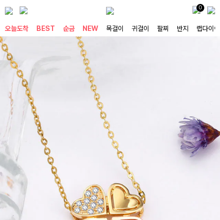
0
오늘도착
BEST
순금
NEW
목걸이
귀걸이
팔찌
반지
랩다이아