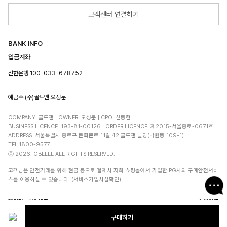
고객센터 연결하기
BANK INFO
입금계좌
신한은행 100-033-678752
예금주 (주)골드앤 오성문
COMPANY. 골드앤 | OWNER. 오성문 | CPO. 신동현
BUSINESS LICENCE. 193-81-00126 | ORDER LICENCE. 제2015-서울종로-0671호
ADDRESS. 서울특별시 종로구 돈화문로 11길 42 골드앤 빌딩(낙원동 109-1)
TEL.1800-9577
ⓒ 2026. OBELEE ALL RIGHTS RESERVED.
고객님은 안전거래를 위해 현금 등으로 결제시 저희 쇼핑몰에서 가입한 PG사의 구매안전서비
스를 이용하실 수 있습니다. (서비스가입사실확인)
개인정보처리방침
이용약관
구매하기