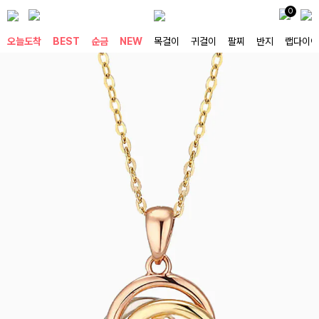
0
오늘도착
BEST
순금
NEW
목걸이
귀걸이
팔찌
반지
랩다이아