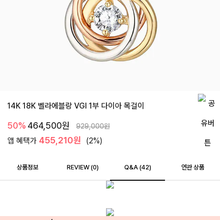
14K 18K 벨라에블랑 VGI 1부 다이아 목걸이
50%
464,500
원
929,000
원
455,210원
앱 혜택가
(2%)
상품정보
REVIEW (
0
)
Q&A (42)
연관 상품