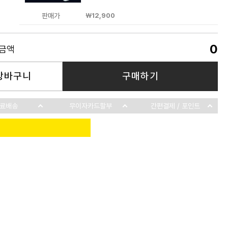
판매가
￦12,900
0
품금액
장바구니
구매하기
료배송
무이자카드할부
간편결제 / 포인트