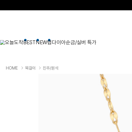
오늘도착
BEST
NEW
랩다이아
순금/실버 특가
BEST
순금/실버
목걸이
현재 위치
HOME
목걸이
진주/원석
골드바/실버바
펜던트형
NEW
목걸이
일체형
팔찌
체인형
귀걸이
펜던트/참
반지
이니셜
세트
종교
실버주얼리
진주/원석