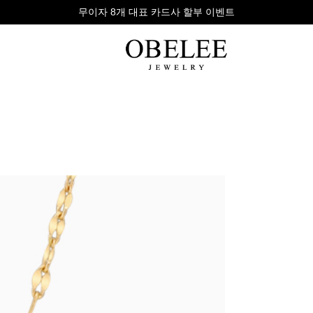
무이자 8개 대표 카드사 할부 이벤트
팔찌
반지
다이아
라인형
심플형
목걸이
체인형
체인형
반지
수입제품
다이아몬드
귀걸이
뱅글형
볼드링
팔찌
볼드형
스톤반지
진주/원석
커플링
발찌