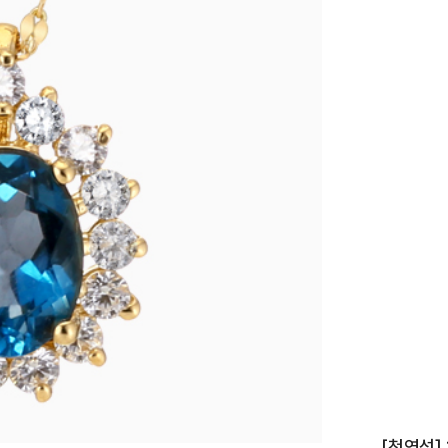
이니셜
[천연석]