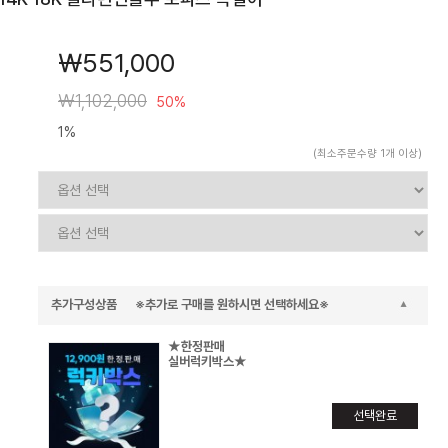
￦551,000
￦1,102,000
50%
1%
(최소주문수량 1개 이상)
추가구성상품 ※추가로 구매를 원하시면 선택하세요※
★한정판매
실버럭키박스★
선택완료