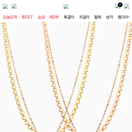
0
오늘도착
BEST
순금
NEW
목걸이
귀걸이
팔찌
반지
랩다이아