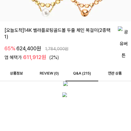
[오늘도착]14K 벨라플로팅골드볼 두줄 체인 목걸이(2종택
1)
65%
624,400
원
1,784,000
원
611,912원
앱 혜택가
(2%)
상품정보
REVIEW (
0
)
Q&A (215)
연관 상품