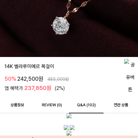
14K 벨라루미에르 목걸이
50%
242,500
원
485,000
원
237,650원
앱 혜택가
(2%)
상품정보
REVIEW (
0
)
Q&A (102)
연관 상품