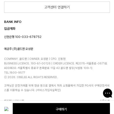
고객센터 연결하기
BANK INFO
입금계좌
신한은행 100-033-678752
예금주 (주)골드앤 오성문
COMPANY. 골드앤 | OWNER. 오성문 | CPO. 신동현
BUSINESS LICENCE. 193-81-00126 | ORDER LICENCE. 제2015-서울종로-0671호
ADDRESS. 서울특별시 종로구 돈화문로 11길 42 골드앤 빌딩(낙원동 109-1)
TEL.1800-9577
ⓒ 2026. OBELEE ALL RIGHTS RESERVED.
고객님은 안전거래를 위해 현금 등으로 결제시 저희 쇼핑몰에서 가입한 PG사의 구매안전서비
스를 이용하실 수 있습니다. (서비스가입사실확인)
개인정보처리방침
이용약관
구매하기