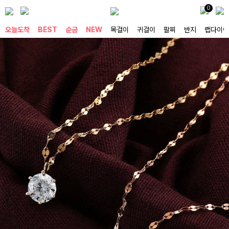
0
오늘도착
BEST
순금
NEW
목걸이
귀걸이
팔찌
반지
랩다이아