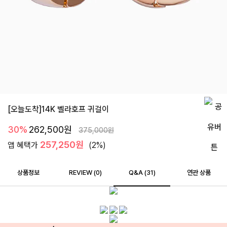
[오늘도착]14K 벨라호프 귀걸이
30%
262,500
원
375,000
원
257,250원
앱 혜택가
(2%)
상품정보
REVIEW (
0
)
Q&A (31)
연관 상품