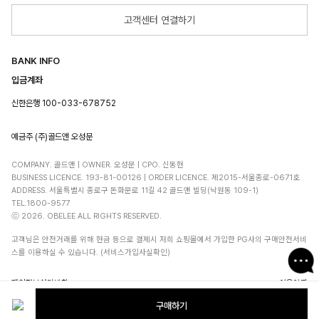
고객센터 연결하기
BANK INFO
입금계좌
신한은행 100-033-678752
예금주 (주)골드앤 오성문
COMPANY. 골드앤 | OWNER. 오성문 | CPO. 신동현
BUSINESS LICENCE. 193-81-00126 | ORDER LICENCE. 제2015-서울종로-0671호
ADDRESS. 서울특별시 종로구 돈화문로 11길 42 골드앤 빌딩(낙원동 109-1)
TEL.1800-9577
ⓒ 2026. OBELEE ALL RIGHTS RESERVED.
고객님은 안전거래를 위해 현금 등으로 결제시 저희 쇼핑몰에서 가입한 PG사의 구매안전서비
스를 이용하실 수 있습니다. (서비스가입사실확인)
개인정보처리방침
이용약관
구매하기