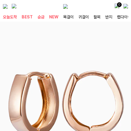
0
오늘도착
BEST
순금
NEW
목걸이
귀걸이
팔찌
반지
랩다이아