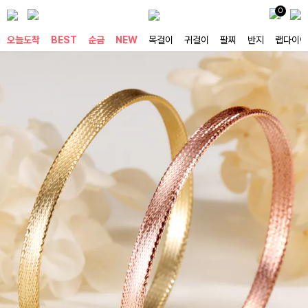
0
오늘도착
BEST
순금
NEW
목걸이
귀걸이
팔찌
반지
랩다이아