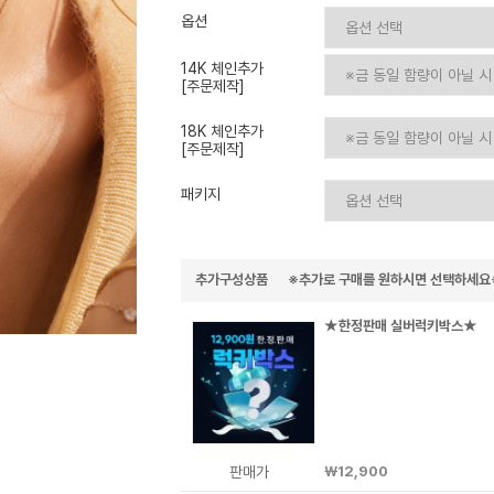
이니셜
옵션
14K 체인추가
[주문제작]
18K 체인추가
[주문제작]
패키지
추가구성상품 ※추가로 구매를 원하시면 선택하세요
★한정판매 실버럭키박스★
판매가
￦12,900