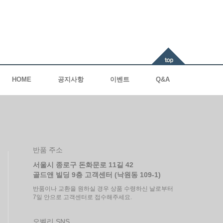
HOME
공지사항
이벤트
Q&A
반품 주소
서울시 종로구 돈화문로 11길 42
골드앤 빌딩 9층 고객센터 (낙원동 109-1)
반품이나 교환을 원하실 경우 상품 수령하신 날로부터
7일 안으로 고객센터로 접수해주세요.
오벨리 SNS