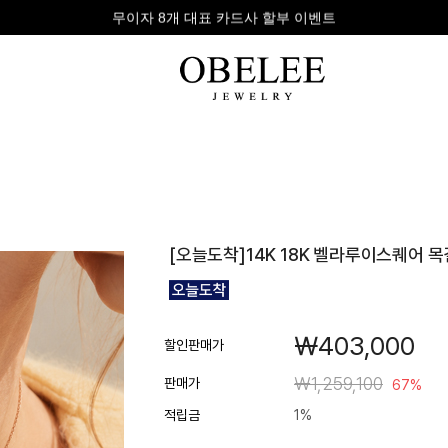
무이자 8개 대표 카드사 할부 이벤트
팔찌
반지
다이아
[오늘도착]14K 18K 벨라루이스퀘어 
라인형
심플형
목걸이
체인형
체인형
반지
수입제품
다이아몬드
귀걸이
￦403,000
뱅글형
볼드링
팔찌
할인판매가
볼드형
스톤반지
￦1,259,100
판매가
67%
진주/원석
커플링
적립금
1%
발찌