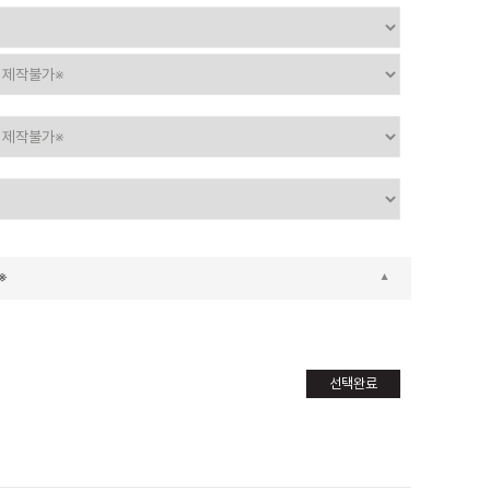
※
선택완료