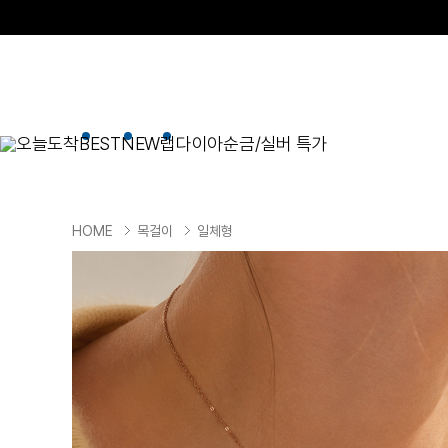
오늘도착
BEST
NEW
랩다이아
순금/실버 특가
BEST
순금/실버
목걸이
현재 위치
HOME
목걸이
일체형
골드바/실버바
펜던트형
NEW
목걸이
일체형
팔찌
체인형
귀걸이
펜던트/참
반지
이니셜
세트
종교
실버주얼리
진주/원석