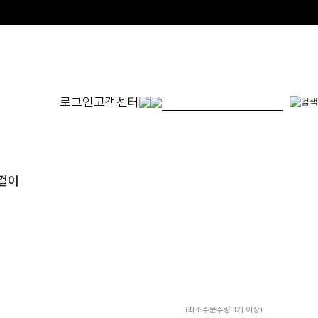
로그인
고객센터
몬드
발찌
귀걸이
SET
목걸이
체인형
원터치형
14K/1
펜던트형
침형
천연석
수입제품
진주
진주/원석
피어싱
드롭/롱
이어커프/참
(최소주문수량 1개 이상)