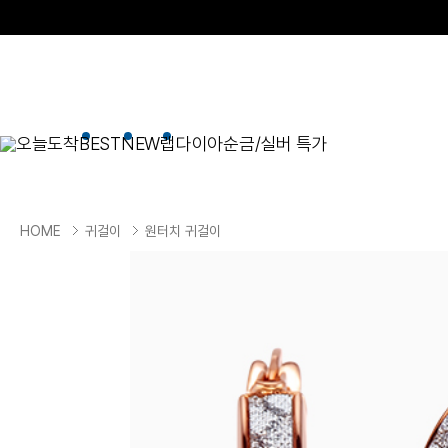
오늘도착
BEST
NEW
랩다이아
순금/실버 특가
BEST
순금/실버
목걸이
현재 위치
HOME
귀걸이
원터치 귀걸이
골드바/실버바
펜던트형
NEW
목걸이
일체형
팔찌
체인형
귀걸이
펜던트/참
반지
이니셜
세트
종교
실버주얼리
진주/원석