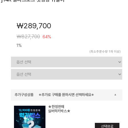
￦289,700
￦827,700
64%
1%
(최소주문수량 1개 이상)
추가구성상품 ※추가로 구매를 원하시면 선택하세요※
★한정판매
실버럭키박스★
선택완료