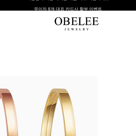
무이자 8개 대표 카드사 할부 이벤트
팔찌
반지
다이아
라인형
심플형
목걸이
체인형
체인형
반지
수입제품
다이아몬드
귀걸이
뱅글형
볼드링
팔찌
볼드형
스톤반지
진주/원석
커플링
발찌