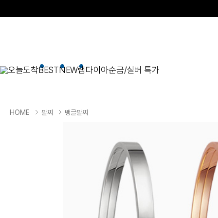
오늘도착
BEST
NEW
랩다이아
순금/실버 특가
BEST
순금/실버
목걸이
현재 위치
HOME
팔찌
뱅글팔찌
골드바/실버바
펜던트형
NEW
목걸이
일체형
팔찌
체인형
귀걸이
펜던트/참
반지
이니셜
세트
종교
실버주얼리
진주/원석