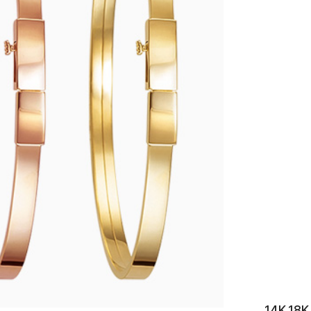
이니셜
14K 1