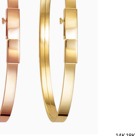
이니셜
14K 1