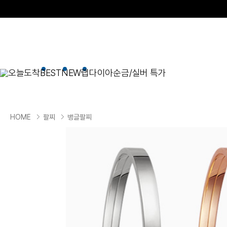
오늘도착
BEST
NEW
랩다이아
순금/실버 특가
BEST
순금/실버
목걸이
현재 위치
HOME
팔찌
뱅글팔찌
골드바/실버바
펜던트형
NEW
목걸이
일체형
팔찌
체인형
귀걸이
펜던트/참
반지
이니셜
세트
종교
실버주얼리
진주/원석