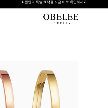
무이자 8개 대표 카드사 할부 이벤트
팔찌
반지
다이아
라인형
심플형
목걸이
체인형
체인형
반지
수입제품
다이아몬드
귀걸이
뱅글형
볼드링
팔찌
볼드형
스톤반지
진주/원석
커플링
발찌