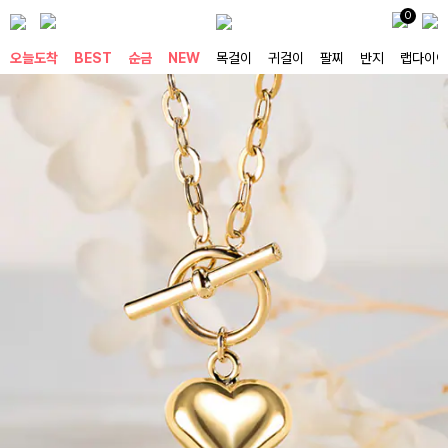
0
오늘도착
BEST
순금
NEW
목걸이
귀걸이
팔찌
반지
랩다이아