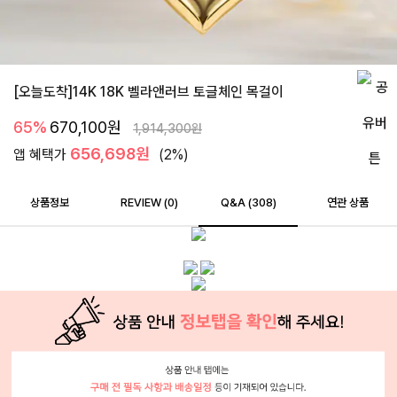
[오늘도착]14K 18K 벨라앤러브 토글체인 목걸이
65%
670,100
원
1,914,300
원
656,698원
앱 혜택가
(2%)
상품정보
REVIEW (
0
)
Q&A (308)
연관 상품