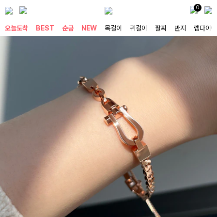
0
오늘도착
BEST
순금
NEW
목걸이
귀걸이
팔찌
반지
랩다이아