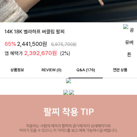
14K 18K 벨라하프 버클립 팔찌
65%
2,441,500
원
6,975,700
원
2,392,670원
앱 혜택가
(2%)
상품정보
REVIEW (
0
)
Q&A (176)
연관 상품