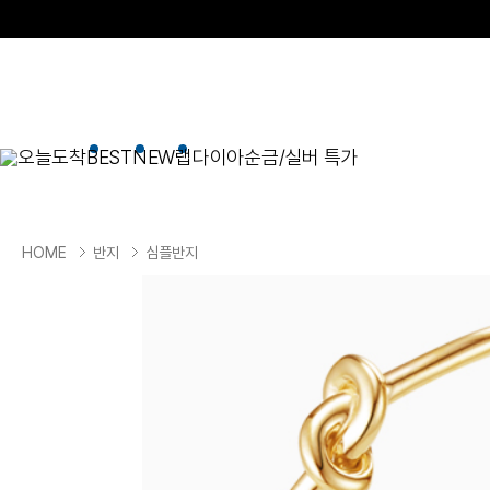
오늘도착
BEST
NEW
랩다이아
순금/실버 특가
BEST
순금/실버
목걸이
현재 위치
HOME
반지
심플반지
골드바/실버바
펜던트형
NEW
목걸이
일체형
팔찌
체인형
귀걸이
펜던트/참
반지
이니셜
세트
종교
실버주얼리
진주/원석