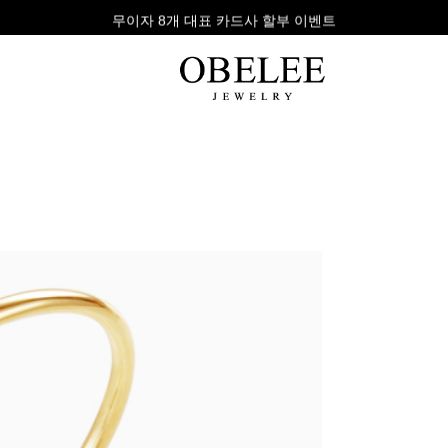
무이자 8개 대표 카드사 할부 이벤트
팔찌
반지
다이아
라인형
심플형
목걸이
체인형
체인형
반지
수입제품
다이아몬드
귀걸이
뱅글형
볼드링
팔찌
볼드형
스톤반지
진주/원석
커플링
발찌