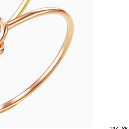
이니셜
14K 1