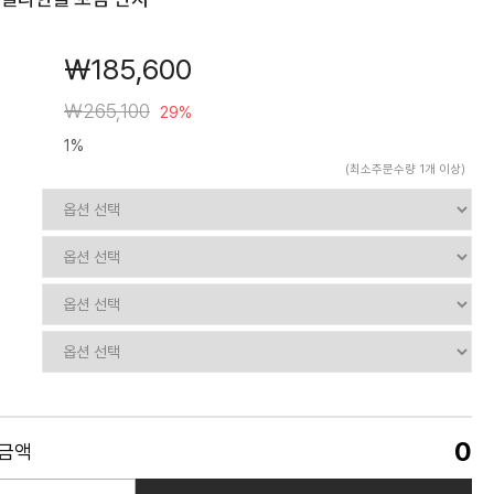
￦185,600
￦265,100
29%
1%
(최소주문수량 1개 이상)
0
품금액