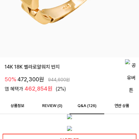
14K 18K 벨라로얄워치 반지
50%
472,300
원
944,600
원
462,854원
앱 혜택가
(2%)
상품정보
REVIEW (
0
)
Q&A (126)
연관 상품