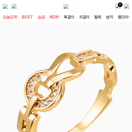
0
오늘도착
BEST
순금
NEW
목걸이
귀걸이
팔찌
반지
랩다이아