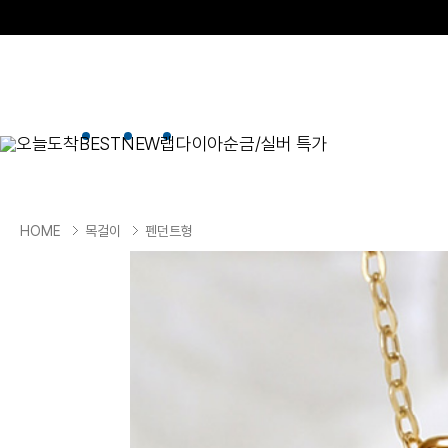
오늘도착
BEST
NEW
랩다이아
순금/실버 특가
BEST
순금/실버
목걸이
현재 위치
HOME
목걸이
펜던트형
골드바/실버바
펜던트형
NEW
목걸이
일체형
팔찌
체인형
귀걸이
펜던트/참
반지
이니셜
세트
종교
실버주얼리
진주/원석