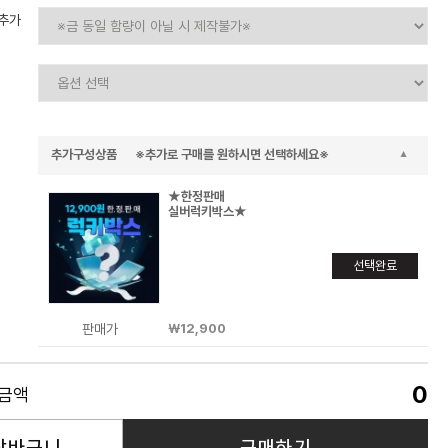
인추가
추가구성상품 ※추가로 구매를 원하시면 선택하세요※
★한정판매
실버럭키박스★
선택완료
판매가
￦12,900
0
품금액
장바구니
구매하기