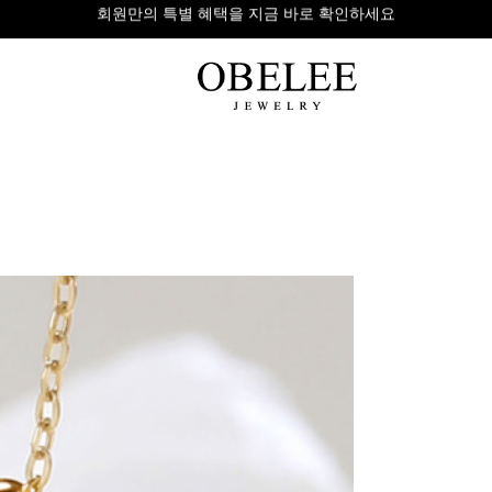
무이자 8개 대표 카드사 할부 이벤트
팔찌
반지
다이아
라인형
심플형
목걸이
체인형
체인형
반지
수입제품
다이아몬드
귀걸이
뱅글형
볼드링
팔찌
볼드형
스톤반지
진주/원석
커플링
발찌