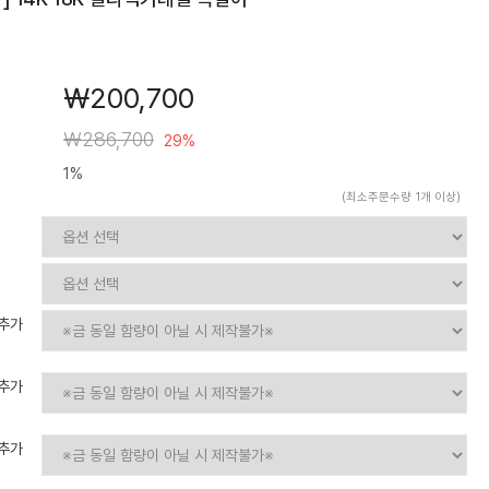
￦200,700
￦286,700
29%
1%
(최소주문수량 1개 이상)
인추가
인추가
인추가