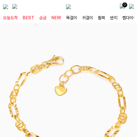
0
오늘도착
BEST
순금
NEW
목걸이
귀걸이
팔찌
반지
랩다이아