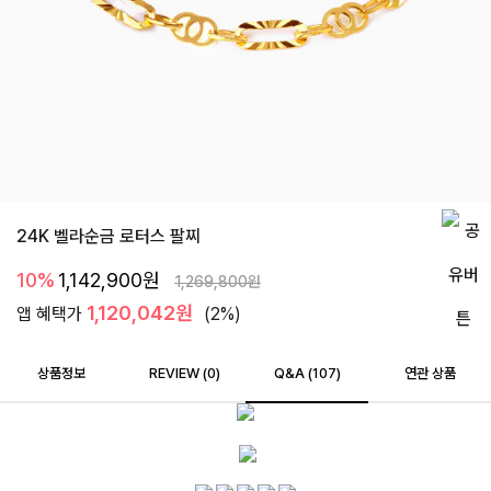
24K 벨라순금 로터스 팔찌
10%
1,142,900
원
1,269,800
원
1,120,042원
앱 혜택가
(2%)
상품정보
REVIEW (
0
)
Q&A (107)
연관 상품