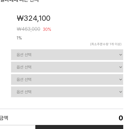
￦324,100
￦463,000
30%
1%
(최소주문수량 1개 이상)
0
품금액