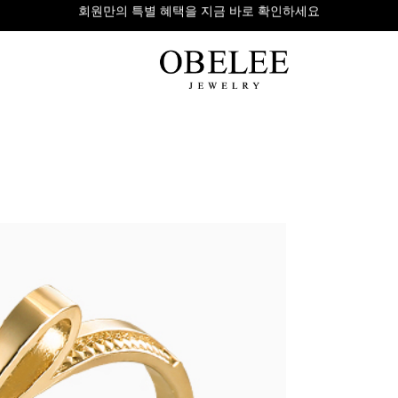
무이자 8개 대표 카드사 할부 이벤트
팔찌
반지
다이아
라인형
심플형
목걸이
체인형
체인형
반지
수입제품
다이아몬드
귀걸이
뱅글형
볼드링
팔찌
볼드형
스톤반지
진주/원석
커플링
발찌