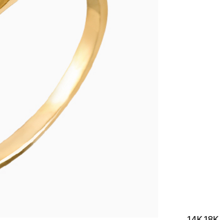
이니셜
14K 1