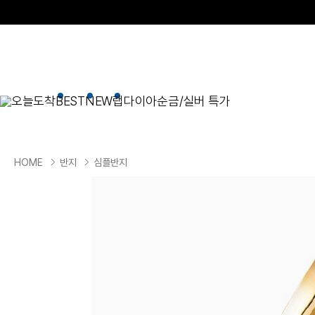
오늘도착
BEST
NEW
랩다이아
순금/실버 특가
BEST
순금/실버
목걸이
현재 위치
HOME
반지
심플반지
골드바/실버바
펜던트형
NEW
목걸이
일체형
팔찌
체인형
귀걸이
펜던트/참
반지
이니셜
세트
종교
실버주얼리
진주/원석