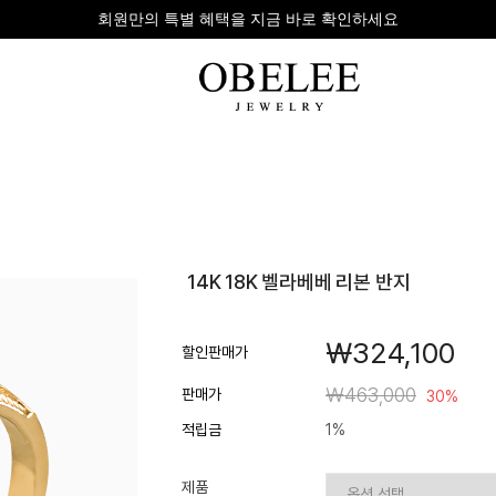
무이자 8개 대표 카드사 할부 이벤트
팔찌
반지
다이아
14K 18K 벨라베베 리본 반지
라인형
심플형
목걸이
체인형
체인형
반지
￦324,100
수입제품
다이아몬드
귀걸이
할인판매가
뱅글형
볼드링
팔찌
￦463,000
판매가
30%
볼드형
스톤반지
적립금
1%
진주/원석
커플링
발찌
제품