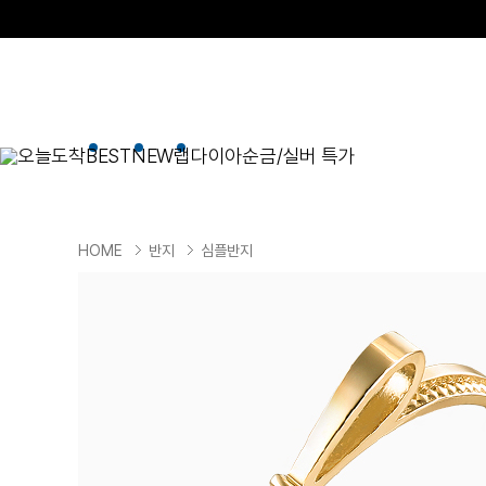
오늘도착
BEST
NEW
랩다이아
순금/실버 특가
BEST
순금/실버
목걸이
현재 위치
HOME
반지
심플반지
골드바/실버바
펜던트형
NEW
목걸이
일체형
팔찌
체인형
귀걸이
펜던트/참
반지
이니셜
세트
종교
실버주얼리
진주/원석