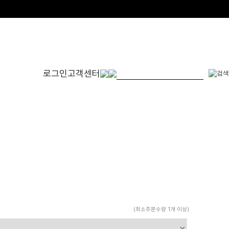
로그인
고객센터
몬드
발찌
귀걸이
SET
체인형
원터치형
14K/1
펜던트형
침형
천연석
수입제품
진주
진주/원석
피어싱
드롭/롱
(최소주문수량 1개 이상)
이어커프/참