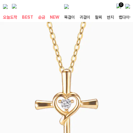
0
오늘도착
BEST
순금
NEW
목걸이
귀걸이
팔찌
반지
랩다이아