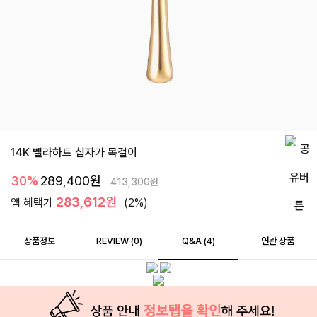
14K 벨라하트 십자가 목걸이
30%
289,400
원
413,300
원
283,612원
앱 혜택가
(2%)
상품정보
REVIEW (
0
)
Q&A (4)
연관 상품