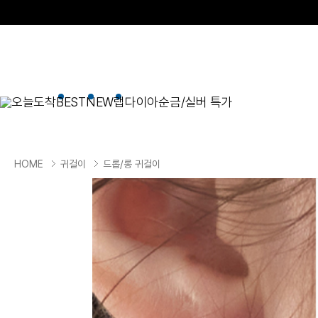
오늘도착
BEST
NEW
랩다이아
순금/실버 특가
BEST
순금/실버
목걸이
현재 위치
HOME
귀걸이
드롭/롱 귀걸이
골드바/실버바
펜던트형
NEW
목걸이
일체형
팔찌
체인형
귀걸이
펜던트/참
반지
이니셜
세트
종교
실버주얼리
진주/원석