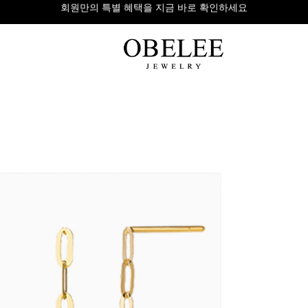
무이자 8개 대표 카드사 할부 이벤트
팔찌
반지
다이아
라인형
심플형
목걸이
체인형
체인형
반지
수입제품
다이아몬드
귀걸이
뱅글형
볼드링
팔찌
볼드형
스톤반지
진주/원석
커플링
발찌