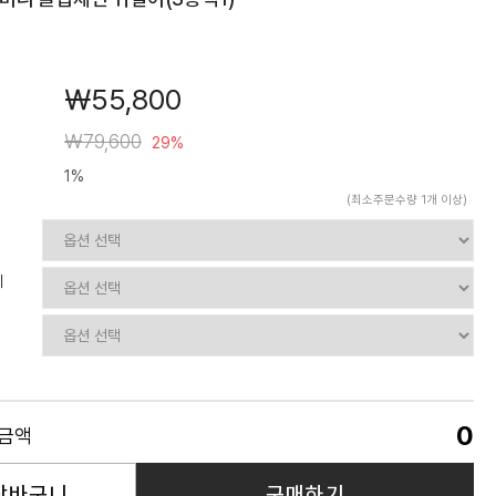
￦55,800
￦79,600
29%
1%
(최소주문수량 1개 이상)
치
0
품금액
장바구니
구매하기