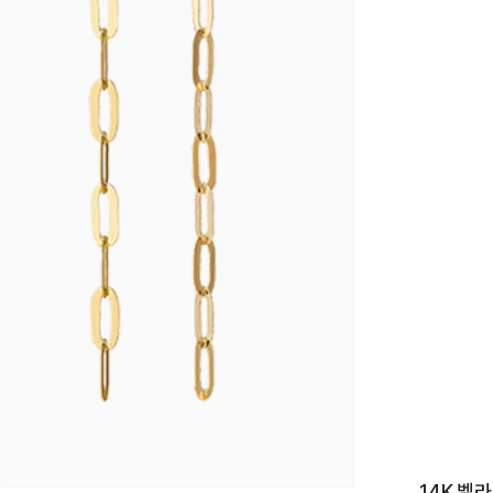
이니셜
14K 벨