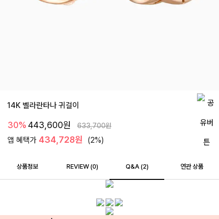
14K 벨라란타나 귀걸이
30%
443,600
원
633,700
원
434,728원
앱 혜택가
(2%)
상품정보
REVIEW (
0
)
Q&A (2)
연관 상품