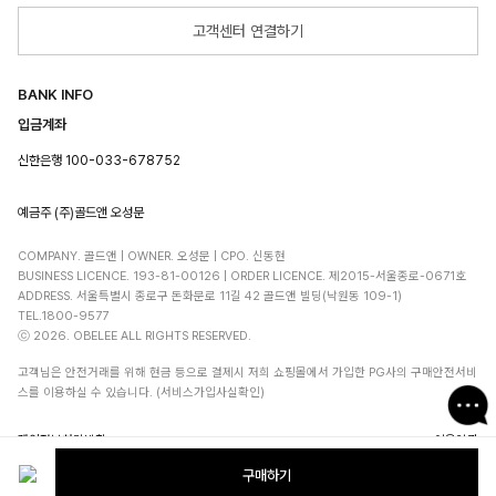
고객센터 연결하기
BANK INFO
입금계좌
신한은행 100-033-678752
예금주 (주)골드앤 오성문
COMPANY. 골드앤 | OWNER. 오성문 | CPO. 신동현
BUSINESS LICENCE. 193-81-00126 | ORDER LICENCE. 제2015-서울종로-0671호
ADDRESS. 서울특별시 종로구 돈화문로 11길 42 골드앤 빌딩(낙원동 109-1)
TEL.1800-9577
ⓒ 2026. OBELEE ALL RIGHTS RESERVED.
고객님은 안전거래를 위해 현금 등으로 결제시 저희 쇼핑몰에서 가입한 PG사의 구매안전서비
스를 이용하실 수 있습니다. (서비스가입사실확인)
개인정보처리방침
이용약관
구매하기