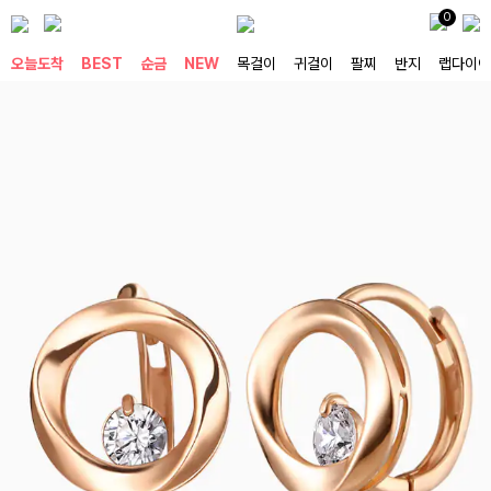
0
오늘도착
BEST
순금
NEW
목걸이
귀걸이
팔찌
반지
랩다이아