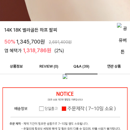
14K 18K 벨라골든 하프 팔찌
50%
1,345,700
원
2,691,400
원
1,318,786원
앱 혜택가
(2%)
상품정보
REVIEW (
0
)
Q&A (39)
연관 상품