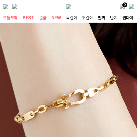
0
오늘도착
BEST
순금
NEW
목걸이
귀걸이
팔찌
반지
랩다이아