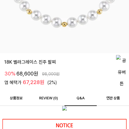
18K 벨라그레이스 진주 팔찌
30%
68,600
원
98,000
원
67,228원
앱 혜택가
(2%)
상품정보
REVIEW (
0
)
Q&A
연관 상품