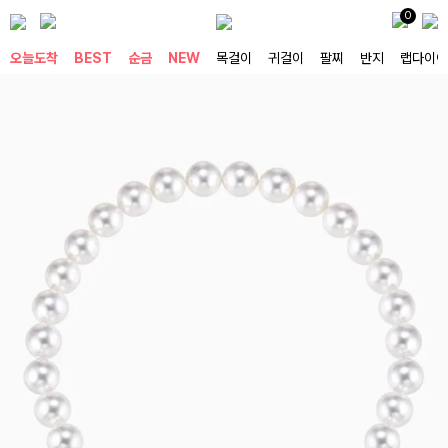
0
오늘도착
BEST
순금
NEW
목걸이
귀걸이
팔찌
반지
랩다이아