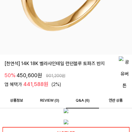
[천연석] 14K 18K 벨라샤인테일 런던블루 토파즈 반지
50%
450,600
원
901,200
원
441,588원
앱 혜택가
(2%)
상품정보
REVIEW (
0
)
Q&A (6)
연관 상품