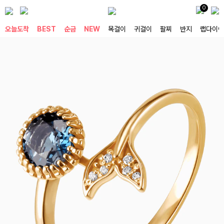
0
오늘도착
BEST
순금
NEW
목걸이
귀걸이
팔찌
반지
랩다이아