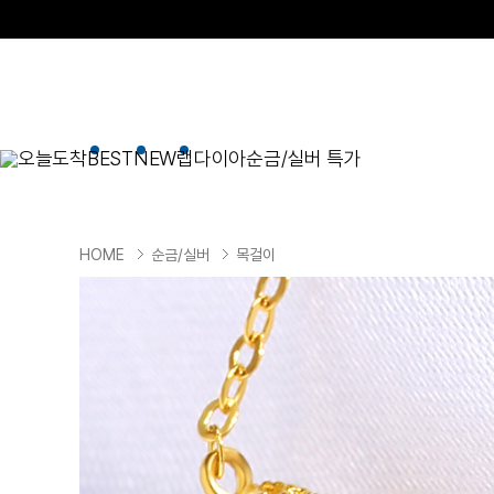
오늘도착
BEST
NEW
랩다이아
순금/실버 특가
BEST
순금/실버
목걸이
현재 위치
HOME
순금/실버
목걸이
골드바/실버바
펜던트형
NEW
목걸이
일체형
팔찌
체인형
귀걸이
펜던트/참
반지
이니셜
세트
종교
실버주얼리
진주/원석