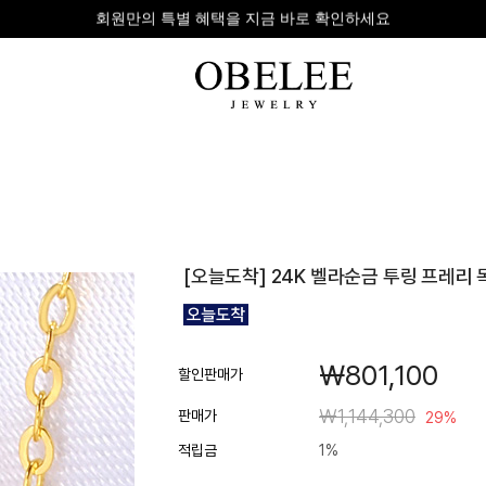
무이자 8개 대표 카드사 할부 이벤트
팔찌
반지
다이아
[오늘도착] 24K 벨라순금 투링 프레리
라인형
심플형
목걸이
체인형
체인형
반지
수입제품
다이아몬드
귀걸이
￦801,100
뱅글형
볼드링
팔찌
할인판매가
볼드형
스톤반지
￦1,144,300
판매가
29%
진주/원석
커플링
적립금
1%
발찌