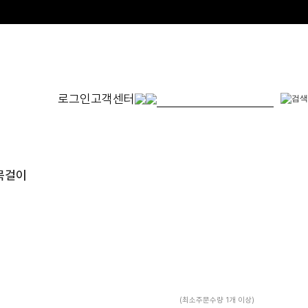
로그인
고객센터
몬드
발찌
귀걸이
SET
 목걸이
체인형
원터치형
14K/1
펜던트형
침형
천연석
수입제품
진주
진주/원석
피어싱
드롭/롱
이어커프/참
(최소주문수량 1개 이상)