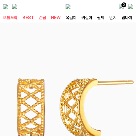
0
오늘도착
BEST
순금
NEW
목걸이
귀걸이
팔찌
반지
랩다이아