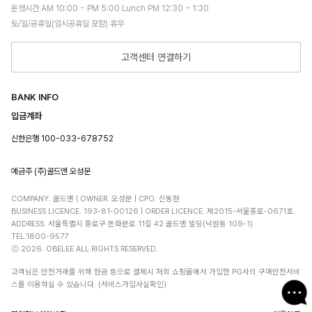
운영시간 AM 10:00 ~ PM 5:00 Lunch PM 12:30 ~ 1:30
토/일/공휴일(임시공휴일 포함) 휴무
고객센터 연결하기
BANK INFO
입금계좌
신한은행 100-033-678752
예금주 (주)골드앤 오성문
COMPANY. 골드앤 | OWNER. 오성문 | CPO. 신동현
BUSINESS LICENCE. 193-81-00126 | ORDER LICENCE. 제2015-서울종로-0671호
ADDRESS. 서울특별시 종로구 돈화문로 11길 42 골드앤 빌딩(낙원동 109-1)
TEL.1800-9577
ⓒ 2026. OBELEE ALL RIGHTS RESERVED.
고객님은 안전거래를 위해 현금 등으로 결제시 저희 쇼핑몰에서 가입한 PG사의 구매안전서비
스를 이용하실 수 있습니다. (서비스가입사실확인)