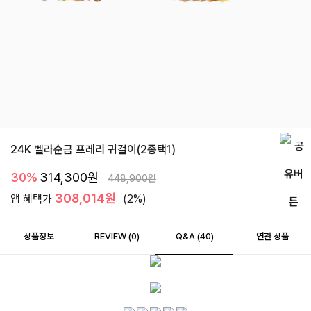
24K 벨라순금 프레리 귀걸이(2종택1)
30%
314,300
원
448,900
원
308,014원
앱 혜택가
(2%)
상품정보
REVIEW (
0
)
Q&A (40)
연관 상품