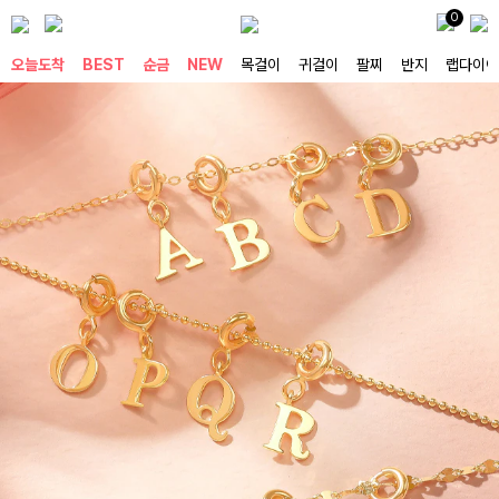
0
오늘도착
BEST
순금
NEW
목걸이
귀걸이
팔찌
반지
랩다이아