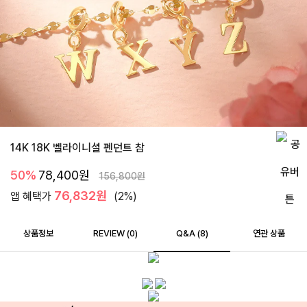
14K 18K 벨라이니셜 펜던트 참
50%
78,400
원
156,800
원
76,832원
앱 혜택가
(2%)
상품정보
REVIEW (
0
)
Q&A (8)
연관 상품