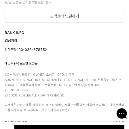
토/일/공휴일(임시공휴일 포함) 휴무
고객센터 연결하기
BANK INFO
입금계좌
신한은행 100-033-678752
예금주 (주)골드앤 오성문
COMPANY. 골드앤 | OWNER. 오성문 | CPO. 신동현
BUSINESS LICENCE. 193-81-00126 | ORDER LICENCE. 제2015-서울종로-0671호
ADDRESS. 서울특별시 종로구 돈화문로 11길 42 골드앤 빌딩(낙원동 109-1)
TEL.1800-9577
ⓒ 2026. OBELEE ALL RIGHTS RESERVED.
고객님은 안전거래를 위해 현금 등으로 결제시 저희 쇼핑몰에서 가입한 PG사의 구매안전서비
스를 이용하실 수 있습니다. (서비스가입사실확인)
개인정보처리방침
이용약관