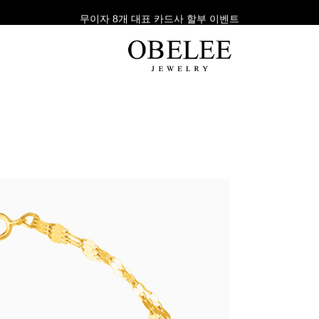
무이자 8개 대표 카드사 할부 이벤트
팔찌
반지
다이아
라인형
심플형
목걸이
체인형
체인형
반지
수입제품
다이아몬드
귀걸이
뱅글형
볼드링
팔찌
볼드형
스톤반지
진주/원석
커플링
발찌