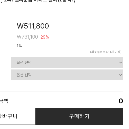
￦511,800
￦731,100
29%
1%
(최소주문수량 1개 이상)
0
품금액
장바구니
구매하기