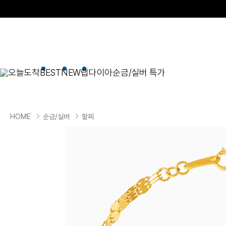
오늘도착
BEST
NEW
랩다이아
순금/실버 특가
BEST
순금/실버
목걸이
현재 위치
HOME
순금/실버
팔찌
골드바/실버바
펜던트형
NEW
목걸이
일체형
팔찌
체인형
귀걸이
펜던트/참
반지
이니셜
세트
종교
실버주얼리
진주/원석