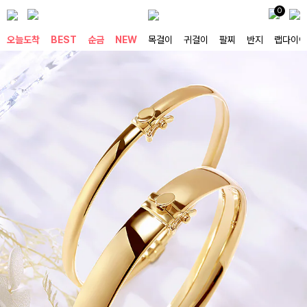
0
오늘도착
BEST
순금
NEW
목걸이
귀걸이
팔찌
반지
랩다이아