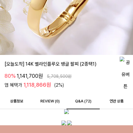
[오늘도착] 14K 벨라인플루오 뱅글 팔찌 (2종택1)
80%
1,141,700
원
5,708,500
원
1,118,866원
앱 혜택가
(2%)
상품정보
REVIEW (
0
)
Q&A (72)
연관 상품