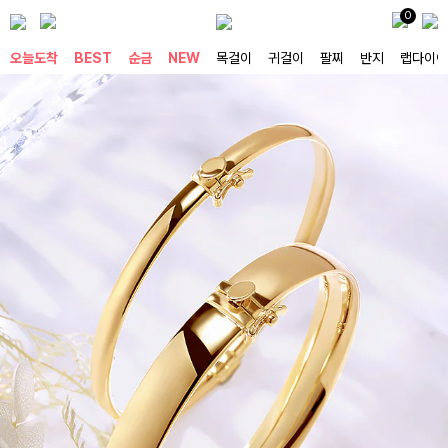
0
오늘도착
BEST
순금
NEW
목걸이
귀걸이
팔찌
반지
랩다이아