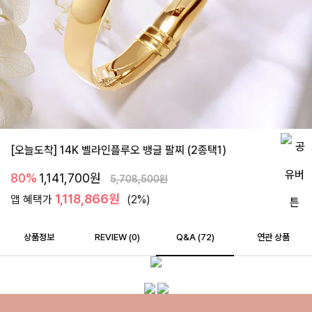
[오늘도착] 14K 벨라인플루오 뱅글 팔찌 (2종택1)
80%
1,141,700
원
5,708,500
원
1,118,866원
앱 혜택가
(2%)
상품정보
REVIEW (
0
)
Q&A (72)
연관 상품