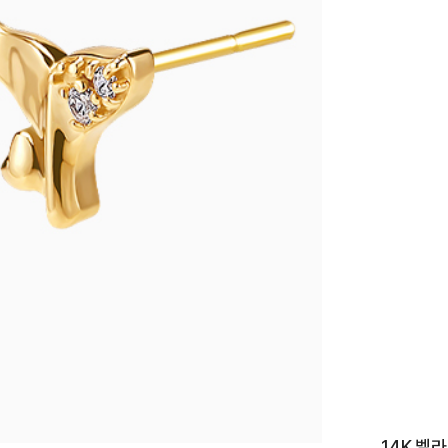
이니셜
14K 벨