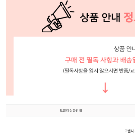
오벨리 상품안내
오벨리