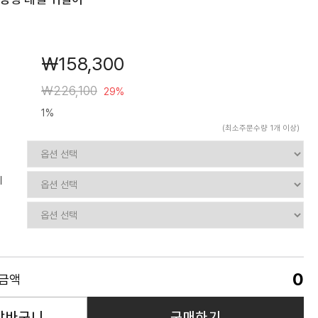
￦158,300
￦226,100
29%
1%
(최소주문수량 1개 이상)
치
0
품금액
장바구니
구매하기