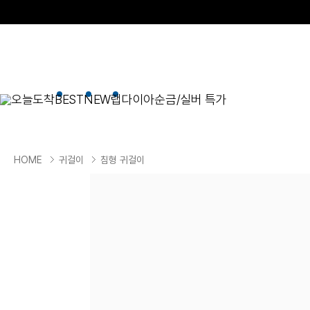
오늘도착
BEST
NEW
랩다이아
순금/실버 특가
BEST
순금/실버
목걸이
현재 위치
HOME
귀걸이
침형 귀걸이
골드바/실버바
펜던트형
NEW
목걸이
일체형
팔찌
체인형
귀걸이
펜던트/참
반지
이니셜
세트
종교
실버주얼리
진주/원석