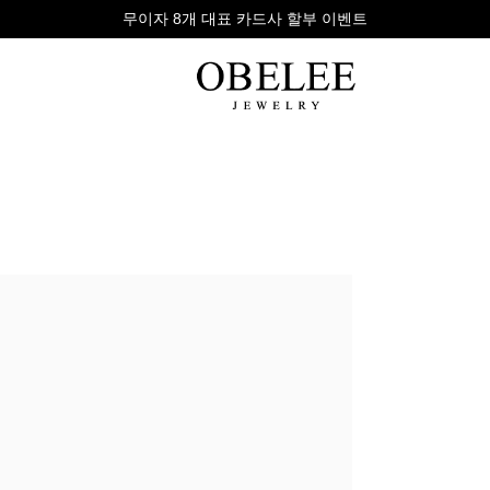
무이자 8개 대표 카드사 할부 이벤트
팔찌
반지
다이아
라인형
심플형
목걸이
체인형
체인형
반지
수입제품
다이아몬드
귀걸이
뱅글형
볼드링
팔찌
볼드형
스톤반지
진주/원석
커플링
발찌