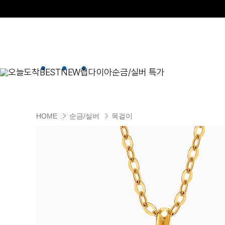
오늘도착
BEST
NEW
랩다이아
순금/실버 특가
BEST
순금/실버
목걸이
현재 위치
HOME
순금/실버
목걸이
골드바/실버바
펜던트형
NEW
목걸이
일체형
팔찌
체인형
귀걸이
펜던트/참
반지
이니셜
세트
종교
실버주얼리
진주/원석