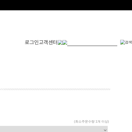
로그인
고객센터
몬드
발찌
귀걸이
SET
체인형
원터치형
14K/1
펜던트형
침형
천연석
수입제품
진주
진주/원석
피어싱
드롭/롱
(최소주문수량 1개 이상)
이어커프/참