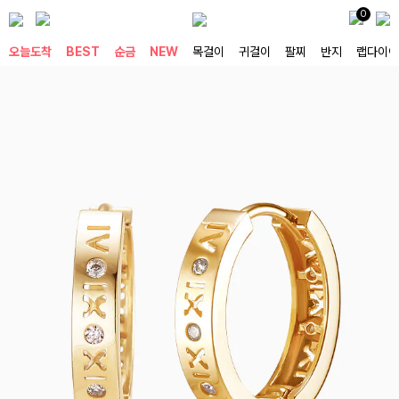
0
오늘도착
BEST
순금
NEW
목걸이
귀걸이
팔찌
반지
랩다이아