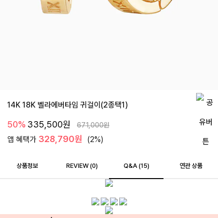
14K 18K 벨라에버타임 귀걸이(2종택1)
50%
335,500
원
671,000
원
328,790원
앱 혜택가
(2%)
상품정보
REVIEW (
0
)
Q&A (15)
연관 상품