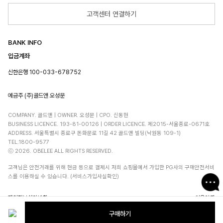
고객센터 연결하기
BANK INFO
입금계좌
신한은행 100-033-678752
예금주 (주)골드앤 오성문
COMPANY. 골드앤 | OWNER. 오성문 | CPO. 신동현
BUSINESS LICENCE. 193-81-00126 | ORDER LICENCE. 제2015-서울종로-0671호
ADDRESS. 서울특별시 종로구 돈화문로 11길 42 골드앤 빌딩(낙원동 109-1)
TEL.1800-9577
ⓒ 2026. OBELEE ALL RIGHTS RESERVED.
고객님은 안전거래를 위해 현금 등으로 결제시 저희 쇼핑몰에서 가입한 PG사의 구매안전서비
스를 이용하실 수 있습니다. (서비스가입사실확인)
개인정보처리방침
이용약관
구매하기