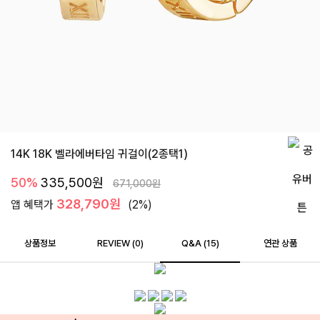
14K 18K 벨라에버타임 귀걸이(2종택1)
50%
335,500
원
671,000
원
328,790원
앱 혜택가
(2%)
상품정보
REVIEW (
0
)
Q&A (15)
연관 상품