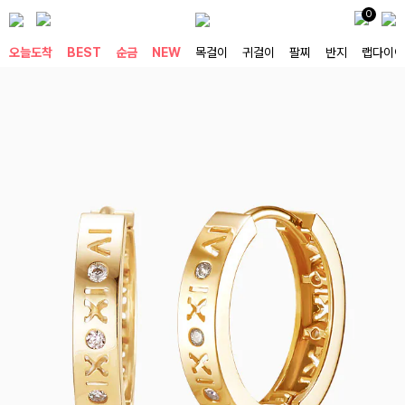
0
오늘도착
BEST
순금
NEW
목걸이
귀걸이
팔찌
반지
랩다이아