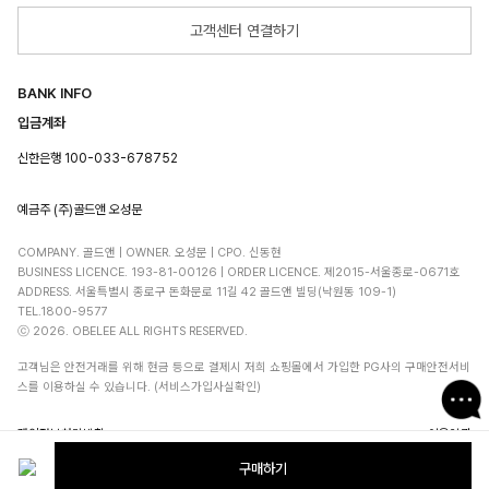
고객센터 연결하기
BANK INFO
입금계좌
신한은행 100-033-678752
예금주 (주)골드앤 오성문
COMPANY. 골드앤 | OWNER. 오성문 | CPO. 신동현
BUSINESS LICENCE. 193-81-00126 | ORDER LICENCE. 제2015-서울종로-0671호
ADDRESS. 서울특별시 종로구 돈화문로 11길 42 골드앤 빌딩(낙원동 109-1)
TEL.1800-9577
ⓒ 2026. OBELEE ALL RIGHTS RESERVED.
고객님은 안전거래를 위해 현금 등으로 결제시 저희 쇼핑몰에서 가입한 PG사의 구매안전서비
스를 이용하실 수 있습니다. (서비스가입사실확인)
개인정보처리방침
이용약관
구매하기