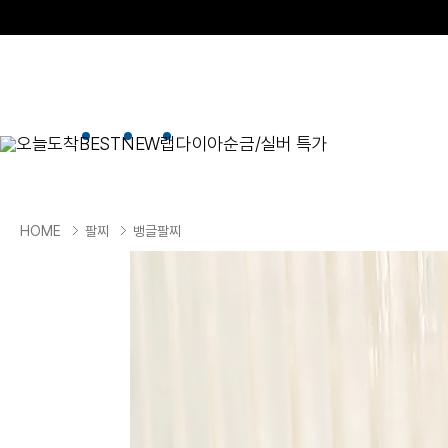
오늘도착
BEST
NEW
랩다이아
순금/실버 특가
BEST
순금/실버
목걸이
현재 위치
HOME
팔찌
뱅글팔찌
골드바/실버바
펜던트형
NEW
목걸이
일체형
팔찌
체인형
귀걸이
펜던트/참
반지
이니셜
세트
종교
실버주얼리
진주/원석