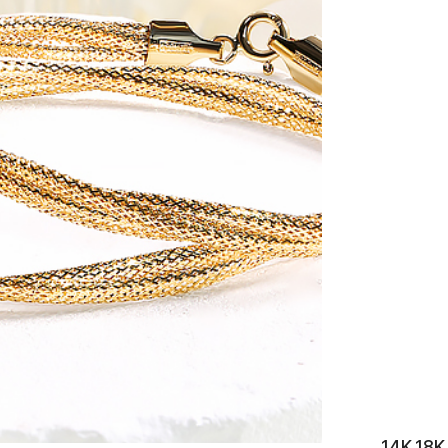
이니셜
14K 1