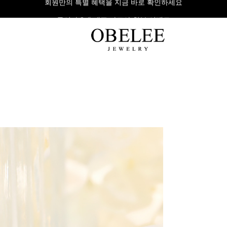
무이자 8개 대표 카드사 할부 이벤트
팔찌
반지
다이아
라인형
심플형
목걸이
체인형
체인형
반지
수입제품
다이아몬드
귀걸이
뱅글형
볼드링
팔찌
볼드형
스톤반지
진주/원석
커플링
발찌