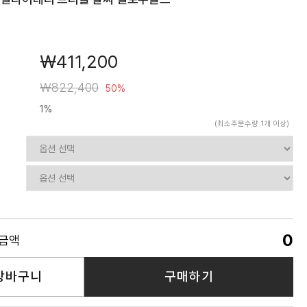
￦411,200
￦822,400
50%
1%
(최소주문수량 1개 이상)
0
품금액
장바구니
구매하기