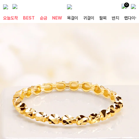
0
오늘도착
BEST
순금
NEW
목걸이
귀걸이
팔찌
반지
랩다이아