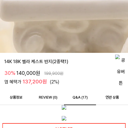
14K 18K 벨라 케스트 반지(2종택1)
30%
140,000
원
199,900
원
137,200원
앱 혜택가
(2%)
상품정보
REVIEW (
0
)
Q&A (17)
연관 상품