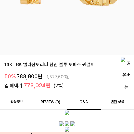
14K 18K 벨라산토리니 천연 블루 토파즈 귀걸이
50%
788,800
원
1,577,600
원
773,024원
앱 혜택가
(2%)
상품정보
REVIEW (
0
)
Q&A
연관 상품