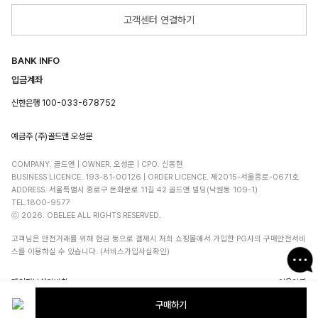
고객센터 연결하기
BANK INFO
입금계좌
신한은행 100-033-678752
예금주 (주)골드앤 오성문
COMPANY. 골드앤 | OWNER. 오성문 | CPO. 신동현
BUSINESS LICENCE. 193-81-00126 | ORDER LICENCE. 제2015-서울종로-0671호
ADDRESS. 서울특별시 종로구 돈화문로 11길 42 골드앤 빌딩(낙원동 109-1)
TEL.1800-9577
ⓒ 2026. OBELEE ALL RIGHTS RESERVED.
고객님은 안전거래를 위해 현금 등으로 결제시 저희 쇼핑몰에서 가입한 PG사의 구매안전서비
스를 이용하실 수 있습니다. (서비스가입사실확인)
개인정보처리방침
이용약관
구매하기