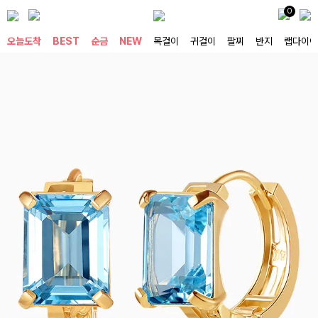
0
오늘도착
BEST
순금
NEW
목걸이
귀걸이
팔찌
반지
랩다이아