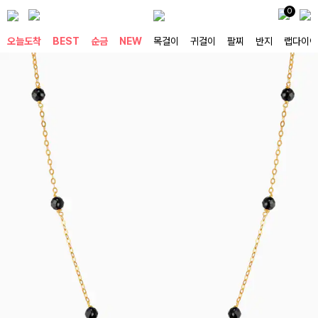
0
오늘도착
BEST
순금
NEW
목걸이
귀걸이
팔찌
반지
랩다이아