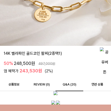
14K 벨라파인 골드코인 팔찌(2종택1)
50%
248,500
원
497,000
원
243,530원
앱 혜택가
(2%)
상품정보
REVIEW (
0
)
Q&A (20)
연관 상품