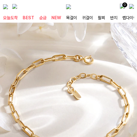
0
오늘도착
BEST
순금
NEW
목걸이
귀걸이
팔찌
반지
랩다이아