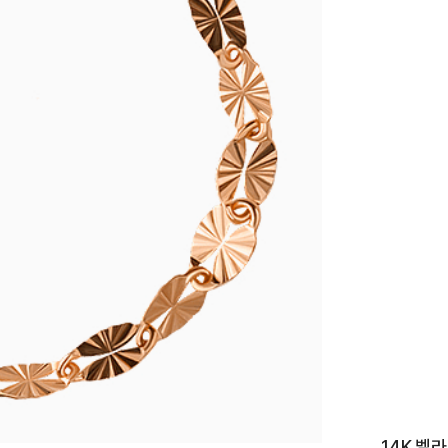
이니셜
14K 벨