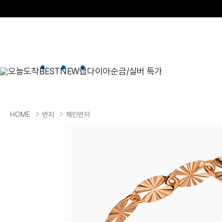
오늘도착
BEST
NEW
랩다이아
순금/실버 특가
BEST
순금/실버
목걸이
현재 위치
HOME
반지
체인반지
골드바/실버바
펜던트형
NEW
목걸이
일체형
팔찌
체인형
귀걸이
펜던트/참
반지
이니셜
세트
종교
실버주얼리
진주/원석