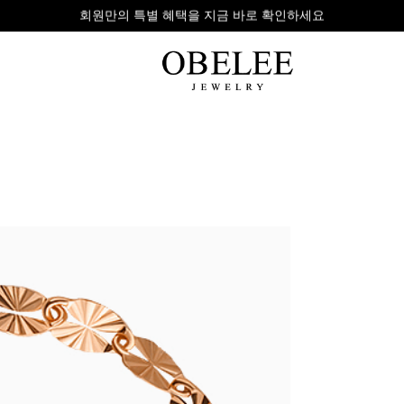
무이자 8개 대표 카드사 할부 이벤트
팔찌
반지
다이아
라인형
심플형
목걸이
체인형
체인형
반지
수입제품
다이아몬드
귀걸이
뱅글형
볼드링
팔찌
볼드형
스톤반지
진주/원석
커플링
발찌