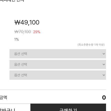
￦49,100
￦70,100
29%
1%
(최소주문수량 1개 이상)
0
품금액
장바구니
구매하기