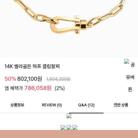
14K 벨라골든 하프 클립팔찌
50%
802,100
원
1,604,200
원
786,058원
앱 혜택가
(2%)
상품정보
REVIEW (
0
)
Q&A (12)
연관 상품