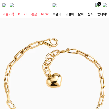
0
오늘도착
BEST
순금
NEW
목걸이
귀걸이
팔찌
반지
랩다이아