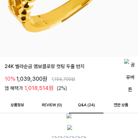
24K 벨라순금 엠보클로랑 컷팅 두줄 반지
10%
1,039,300
원
1,154,700
원
1,018,514원
앱 혜택가
(2%)
상품정보
REVIEW (
0
)
Q&A (24)
연관 상품