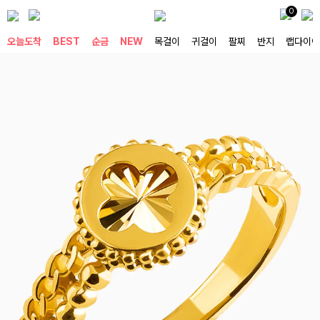
0
오늘도착
BEST
순금
NEW
목걸이
귀걸이
팔찌
반지
랩다이아