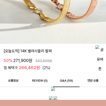
[오늘도착] 14K 벨라시믈리 팔찌
50%
271,900
원
543,800
원
266,462원
앱 혜택가
(2%)
상품정보
REVIEW (
0
)
Q&A (59)
연관 상품