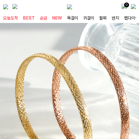
0
오늘도착
BEST
순금
NEW
목걸이
귀걸이
팔찌
반지
랩다이아