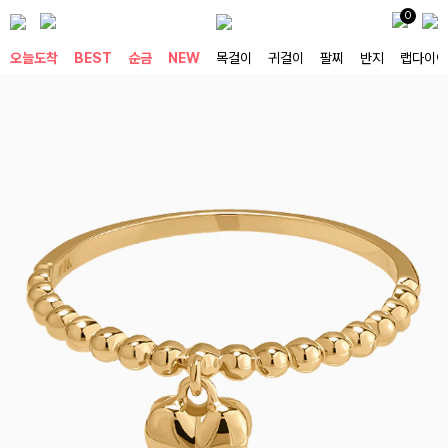
0
오늘도착
BEST
순금
NEW
목걸이
귀걸이
팔찌
반지
랩다이아