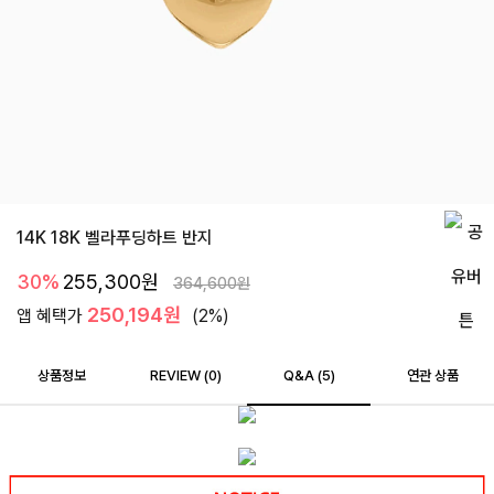
14K 18K 벨라푸딩하트 반지
30%
255,300
원
364,600
원
250,194원
앱 혜택가
(2%)
상품정보
REVIEW (
0
)
Q&A (5)
연관 상품