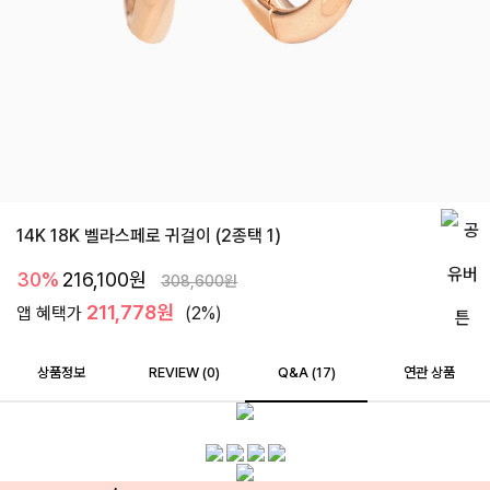
14K 18K 벨라스페로 귀걸이 (2종택 1)
30%
216,100
원
308,600
원
211,778원
앱 혜택가
(2%)
상품정보
REVIEW (
0
)
Q&A (17)
연관 상품