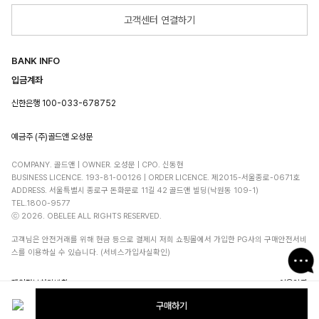
고객센터 연결하기
BANK INFO
입금계좌
신한은행 100-033-678752
예금주 (주)골드앤 오성문
COMPANY. 골드앤 | OWNER. 오성문 | CPO. 신동현
BUSINESS LICENCE. 193-81-00126 | ORDER LICENCE. 제2015-서울종로-0671호
ADDRESS. 서울특별시 종로구 돈화문로 11길 42 골드앤 빌딩(낙원동 109-1)
TEL.1800-9577
ⓒ 2026. OBELEE ALL RIGHTS RESERVED.
고객님은 안전거래를 위해 현금 등으로 결제시 저희 쇼핑몰에서 가입한 PG사의 구매안전서비
스를 이용하실 수 있습니다. (서비스가입사실확인)
개인정보처리방침
이용약관
구매하기