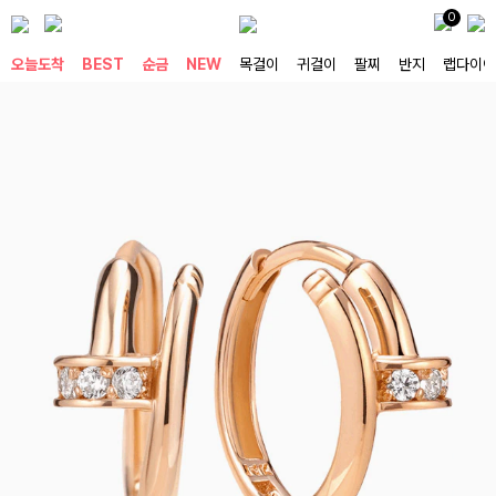
0
오늘도착
BEST
순금
NEW
목걸이
귀걸이
팔찌
반지
랩다이아