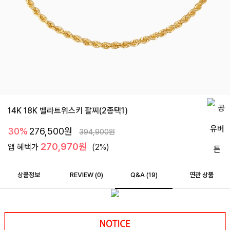
14K 18K 벨라트위스키 팔찌(2종택1)
30%
276,500
원
394,900
원
270,970원
앱 혜택가
(2%)
상품정보
REVIEW (
0
)
Q&A (19)
연관 상품