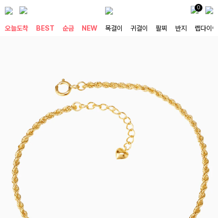
0
오늘도착
BEST
순금
NEW
목걸이
귀걸이
팔찌
반지
랩다이아