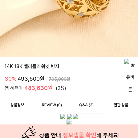
14K 18K 벨라플라워넷 반지
30%
493,500
원
705,000
원
483,630원
앱 혜택가
(2%)
상품정보
REVIEW (
0
)
Q&A (3)
연관 상품