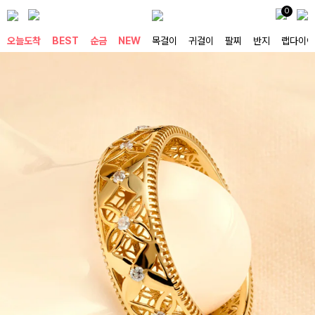
0
오늘도착
BEST
순금
NEW
목걸이
귀걸이
팔찌
반지
랩다이아